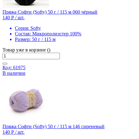
Пряжа Софти (Softy) 50 г / 115 м 060 чёрный
140 Р
/ шт.
Серия:
Softy
Состав:
Микрополиэстер 100%
Размер:
50 г / 115 м
Товар уже в корзине ()
Код: 61975
В наличии
Пряжа Софти (Softy) 50 г / 115 м 146 сиреневый
140 Р
/ шт.