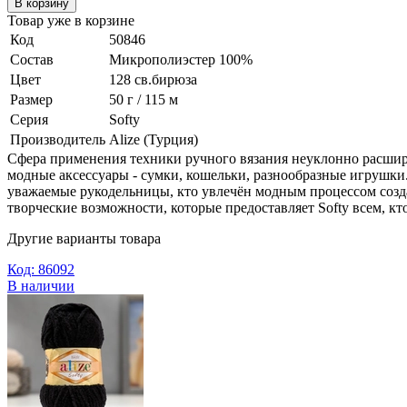
В корзину
Товар уже в корзине
Код
50846
Состав
Микрополиэстер 100%
Цвет
128 св.бирюза
Размер
50 г / 115 м
Серия
Softy
Производитель
Alize (Турция)
Сфера применения техники ручного вязания неуклонно расширя
модные аксессуары - сумки, кошельки, разнообразные игрушки.
уважаемые рукодельницы, кто увлечён модным процессом созда
творческие возможности, которые предоставляет Softy всем, кт
Другие варианты товара
Код: 86092
В наличии