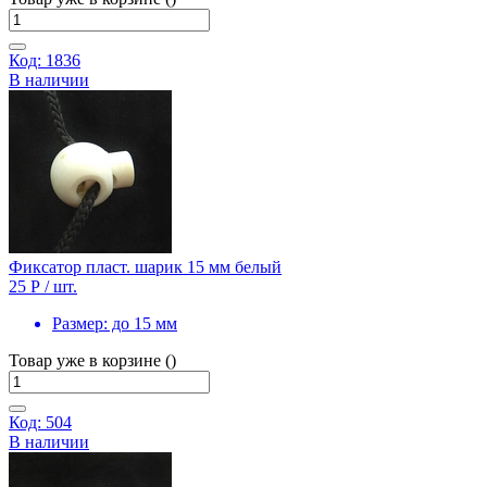
Код: 1836
В наличии
Фиксатор пласт. шарик 15 мм белый
25 Р
/ шт.
Размер:
до 15 мм
Товар уже в корзине ()
Код: 504
В наличии