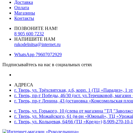
Доставка
Оплата
Магазины
Контакты
ПОЗВОНИТЕ НАМ!
8 905 600 7232
НАПИШИТЕ НАМ
rukodelnitsa@internet.ru
WhatsApp
79607072929
Подписывайтесь на нас в социальных сетях
АДРЕСА
г. Тверь, ул. Трёхсвятская, д.6, корп. 1 (ТЦ «Парадиз», 1 э
г. Тверь, пр-т Победы, 46/30 (ост. ул.Терешковой, магазин
г. Тверь, пр-т Ленина, 43 (остановка «Комсомольская пло
г. Тверь, ул. Горького, 10 (слева от магазина "ТД "Заволж
г. Тверь, ул. Можайского, 61 (м-рн «Южный», ТЦ «Урожа
г. Тверь, ул. Кольцевая, 64/66 (ТЦ «Кредо»)
8-909-270-10-