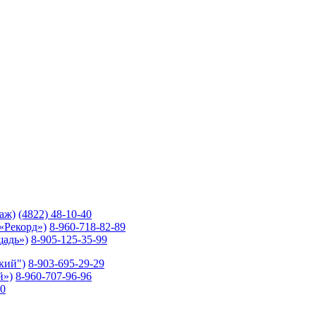
таж)
(4822) 48-10-40
 «Рекорд»)
8-960-718-82-89
щадь»)
8-905-125-35-99
ский")
8-903-695-29-29
й»)
8-960-707-96-96
10