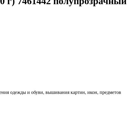
10 г) 7461442 полупрозрачный
мления одежды и обуви, вышивания картин, икон, предметов