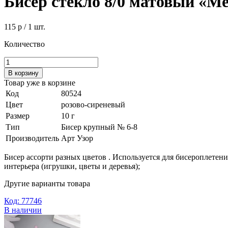
Бисер стекло 8/0 матовый «Ме
115 р
/ 1 шт.
Количество
В корзину
Товар уже в корзине
Код
80524
Цвет
розово-сиреневый
Размер
10 г
Тип
Бисер крупный № 6-8
Производитель
Арт Узор
Бисер ассорти разных цветов . Используется для бисероплетени
интерьера (игрушки, цветы и деревья);
Другие варианты товара
Код: 77746
В наличии