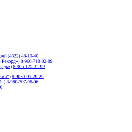
таж)
(4822) 48-10-40
 «Рекорд»)
8-960-718-82-89
щадь»)
8-905-125-35-99
ский")
8-903-695-29-29
й»)
8-960-707-96-96
10