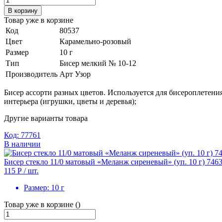
В корзину
Товар уже в корзине
Код
80537
Цвет
Карамельно-розовый
Размер
10 г
Тип
Бисер мелкий № 10-12
Производитель
Арт Узор
Бисер ассорти разных цветов. Используется для бисероплетения
интерьера (игрушки, цветы и деревья);
Другие варианты товара
Код: 77761
В наличии
Бисер стекло 11/0 матовый «Меланж сиреневый» (уп. 10 г) 746
115 Р
/ шт.
Размер:
10 г
Товар уже в корзине ()