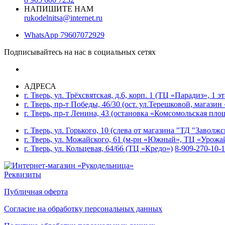
НАПИШИТЕ НАМ
rukodelnitsa@internet.ru
WhatsApp
79607072929
Подписывайтесь на нас в социальных сетях
АДРЕСА
г. Тверь, ул. Трёхсвятская, д.6, корп. 1 (ТЦ «Парадиз», 1 э
г. Тверь, пр-т Победы, 46/30 (ост. ул.Терешковой, магазин
г. Тверь, пр-т Ленина, 43 (остановка «Комсомольская пло
г. Тверь, ул. Горького, 10 (слева от магазина "ТД "Заволж
г. Тверь, ул. Можайского, 61 (м-рн «Южный», ТЦ «Урожа
г. Тверь, ул. Кольцевая, 64/66 (ТЦ «Кредо»)
8-909-270-10-
Реквизиты
Публичная оферта
Согласие на обработку персональных данных