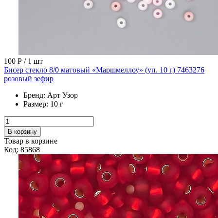
100 Р
/ 1 шт
Бисер стекло 8/0 матовый «Маршмеллоу» (уп. 10 г) 7463276
розовый зефир
Бренд:
Арт Узор
Размер:
10 г
В корзину
Товар в корзине
Код: 85868