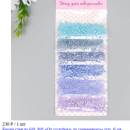
230 Р
/ 1 шт
Бисер стекло 6/0, 8/0 «От голубого до сиреневого» (уп. 6 цв.