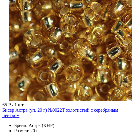
65 Р
/ 1 шт
Бисер Астра (уп. 20 г) №0022Т золотистый с серебряным
центром
Бренд:
Астра (КНР)
Размер:
20 г