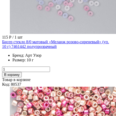
115 Р
/ 1 шт
Бисер стекло 8/0 матовый «Меланж розово-сиреневый» (уп.
10 г) 7461442 полупрозрачный
Бренд:
Арт Узор
Размер:
10 г
В корзину
Товар в корзине
Код: 80537