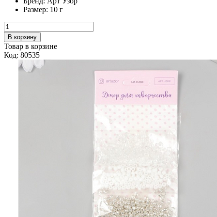
Бренд:
Арт Узор
Размер:
10 г
В корзину
Товар в корзине
Код: 80535