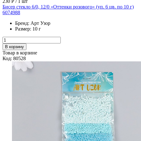
230 Р
/ 1 шт
Бисер стекло 6/0, 12/0 «Оттенки розового» (уп. 6 цв. по 10 г)
6074988
Бренд:
Арт Узор
Размер:
10 г
В корзину
Товар в корзине
Код: 80528