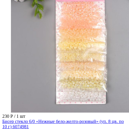
230 Р
/ 1 шт
Бисер стекло 6/0 «Нежные бело-желто-розовый» (уп. 8 цв. по
10 г) 6074981