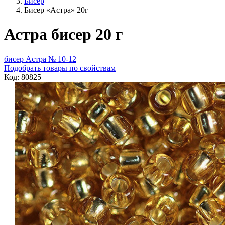
Бисер
Бисер «Астра» 20г
Астра бисер 20 г
бисер Астра № 10-12
Подобрать товары по свойствам
Код: 80825