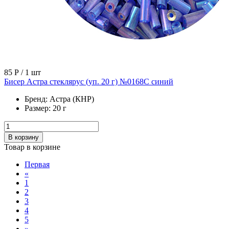
85 Р
/ 1 шт
Бисер Астра стеклярус (уп. 20 г) №0168С синий
Бренд:
Астра (КНР)
Размер:
20 г
В корзину
Товар в корзине
Первая
«
1
2
3
4
5
»