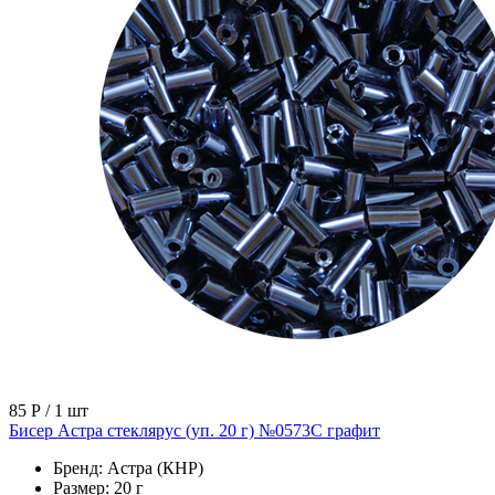
85 Р
/ 1 шт
Бисер Астра стеклярус (уп. 20 г) №0573С графит
Бренд:
Астра (КНР)
Размер:
20 г