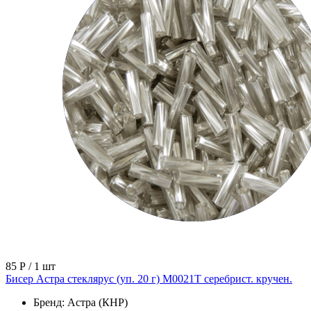
85 Р
/ 1 шт
Бисер Астра стеклярус (уп. 20 г) М0021Т серебрист. кручен.
Бренд:
Астра (КНР)