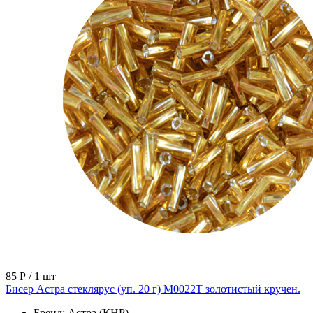
85 Р
/ 1 шт
Бисер Астра стеклярус (уп. 20 г) М0022Т золотистый кручен.
Бренд:
Астра (КНР)