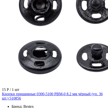
15 Р
/ 1 шт
Кнопки пришивные 0300-5100 PBM-0 8.2 мм чёрный (уп. 36
шт.) 510856
Бренд:
Bestex