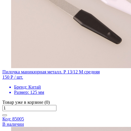
Пилочка маникюрная металл. Р 13/12 М средняя
150 Р
/ шт.
Бренд:
Китай
Размер:
125 мм
Товар уже в корзине (0)
Код: 85005
В наличии