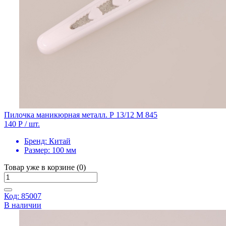
Пилочка маникюрная металл. Р 13/12 М 845
140 Р
/ шт.
Бренд:
Китай
Размер:
100 мм
Товар уже в корзине (0)
Код: 85007
В наличии