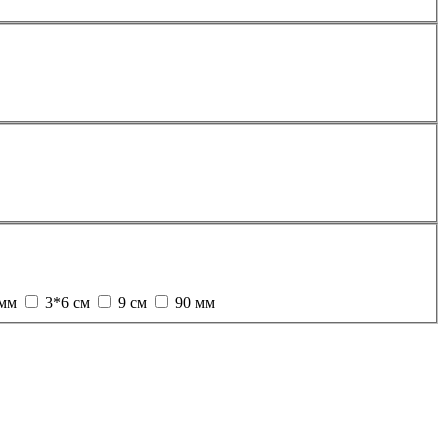
 мм
3*6 см
9 см
90 мм