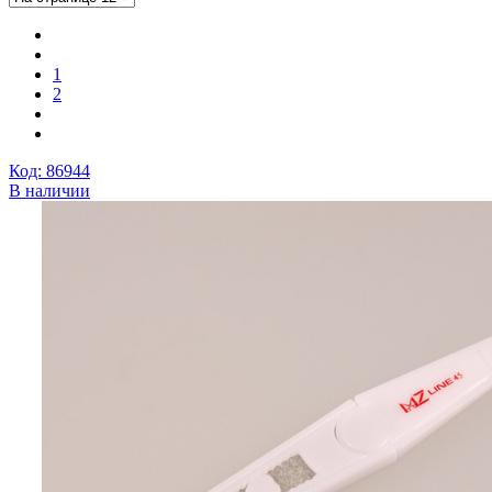
1
2
Код: 86944
В наличии