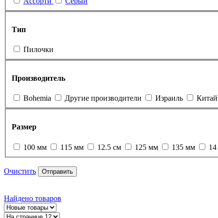
Ассорти
Серый
Тип
Пилочки
Производитель
Bohemia
Другие производители
Израиль
Китай
Размер
100 мм
115 мм
12.5 см
125 мм
135 мм
14
Очистить
Отправить
Найдено
товаров