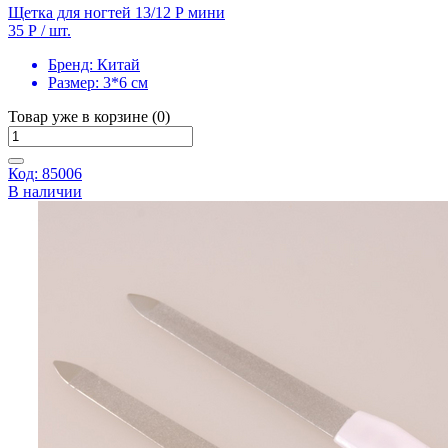
Щетка для ногтей 13/12 Р мини
35 Р
/ шт.
Бренд:
Китай
Размер:
3*6 см
Товар уже в корзине (0)
Код: 85006
В наличии