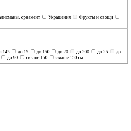
алисманы, орнамент
Украшения
Фрукты и овощи
о 145
до 15
до 150
до 20
до 200
до 25
до
до 90
свыше 150
свыше 150 см