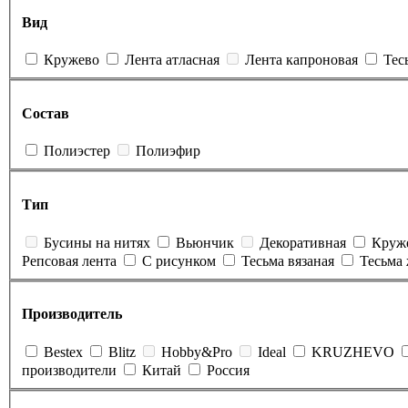
Вид
Кружево
Лента атласная
Лента капроновая
Тес
Состав
Полиэстер
Полиэфир
Тип
Бусины на нитях
Вьюнчик
Декоративная
Круж
Репсовая лента
С рисунком
Тесьма вязаная
Тесьма
Производитель
Bestex
Blitz
Hobby&Pro
Ideal
KRUZHEVO
производители
Китай
Россия