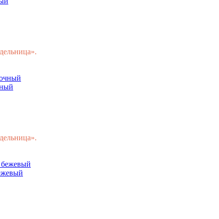
вый
одельница».
чный
одельница».
бежевый