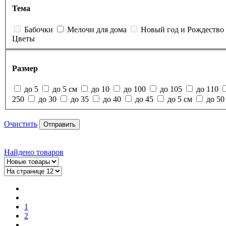
Тема
Бабочки
Мелочи для дома
Новый год и Рождество
Цветы
Размер
до 5
до 5 см
до 10
до 100
до 105
до 110
250
до 30
до 35
до 40
до 45
до 5 см
до 50
Очистить
Отправить
Найдено
товаров
1
2
...