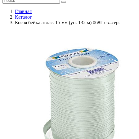
Главная
Каталог
Косая бейка атлас. 15 мм (уп. 132 м) 068Г св.-сер.