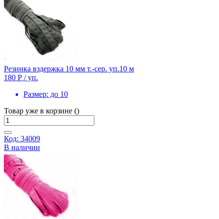
Резинка вздержка 10 мм т.-сер. уп.10 м
180 Р
/ уп.
Размер:
до 10
Товар уже в корзине ()
Код: 34009
В наличии