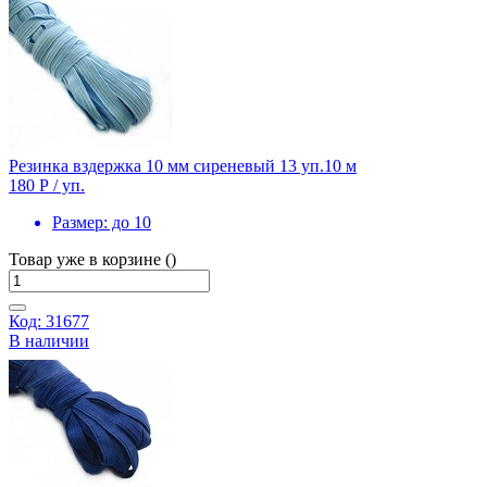
Резинка вздержка 10 мм сиреневый 13 уп.10 м
180 Р
/ уп.
Размер:
до 10
Товар уже в корзине ()
Код: 31677
В наличии