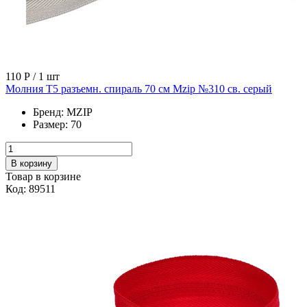
110 Р
/ 1 шт
Молния Т5 разъемн. спираль 70 см Mzip №310 св. серый
Бренд:
MZIP
Размер:
70
В корзину
Товар в корзине
Код: 89511