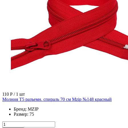
110 Р
/ 1 шт
Молния Т5 разъемн. спираль 70 см Mzip №148 красный
Бренд:
MZIP
Размер:
75