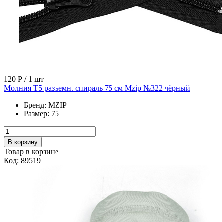
120 Р
/ 1 шт
Молния Т5 разъемн. спираль 75 см Mzip №322 чёрный
Бренд:
MZIP
Размер:
75
В корзину
Товар в корзине
Код: 89519