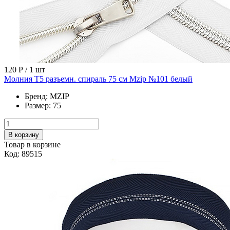
120 Р
/ 1 шт
Молния Т5 разъемн. спираль 75 см Mzip №101 белый
Бренд:
MZIP
Размер:
75
В корзину
Товар в корзине
Код: 89515