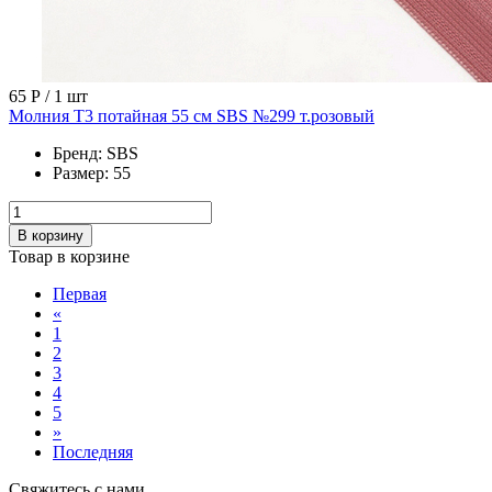
65 Р
/ 1 шт
Молния Т3 потайная 55 см SBS №299 т.розовый
Бренд:
SBS
Размер:
55
В корзину
Товар в корзине
Первая
«
1
2
3
4
5
»
Последняя
Свяжитесь с нами