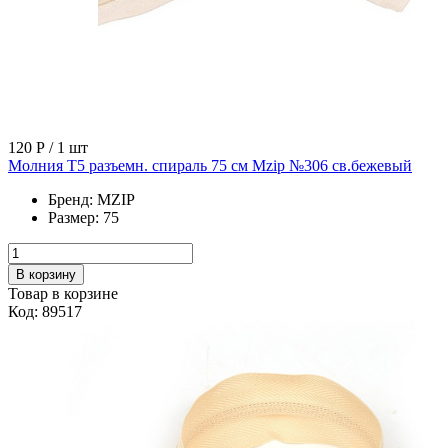
120 Р
/ 1 шт
Молния Т5 разъемн. спираль 75 см Mzip №306 св.бежевый
Бренд:
MZIP
Размер:
75
В корзину
Товар в корзине
Код: 89517