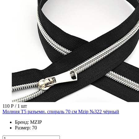
110 Р
/ 1 шт
Молния Т5 разъемн. спираль 70 см Mzip №322 чёрный
Бренд:
MZIP
Размер:
70