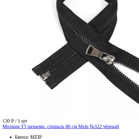
130 Р
/ 1 шт
Молния Т5 разъемн. спираль 80 см Mzip №322 чёрный
Бренд:
MZIP