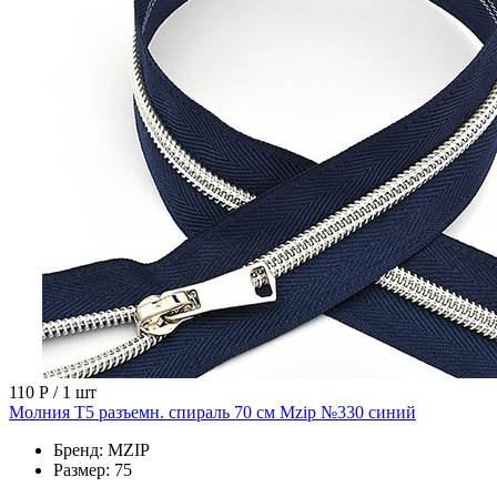
110 Р
/ 1 шт
Молния Т5 разъемн. спираль 70 см Mzip №330 синий
Бренд:
MZIP
Размер:
75