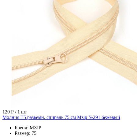
120 Р
/ 1 шт
Молния Т5 разъемн. спираль 75 см Mzip №291 бежевый
Бренд:
MZIP
Размер:
75