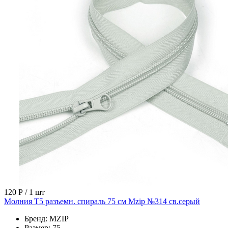
120 Р
/ 1 шт
Молния Т5 разъемн. спираль 75 см Mzip №314 св.серый
Бренд:
MZIP
Размер:
75