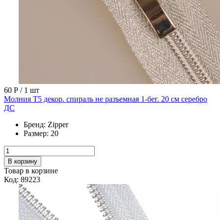
60 Р
/ 1 шт
Молния Т5 декор. спираль не разъемная 1-бег. 20 см серебро
ДС
Бренд:
Zipper
Размер:
20
В корзину
Товар в корзине
Код: 89223