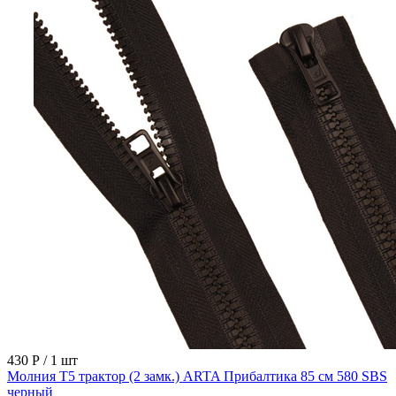
430 Р
/ 1 шт
Молния Т5 трактор (2 замк.) ARTA Прибалтика 85 см 580 SBS
черный