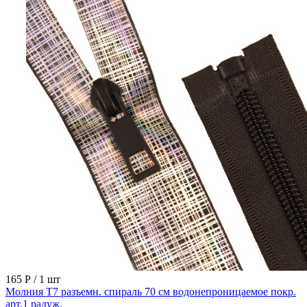
165 Р
/ 1 шт
Молния Т7 разъемн. спираль 70 см водонепроницаемое покр.
арт.1 радуж.