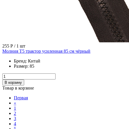
255 Р
/ 1 шт
Молния Т5 трактор усиленная 85 см чёрный
Бренд:
Китай
Размер:
85
В корзину
Товар в корзине
Первая
«
1
2
3
4
5