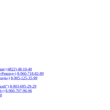
таж)
(4822) 48-10-40
 «Рекорд»)
8-960-718-82-89
щадь»)
8-905-125-35-99
ский")
8-903-695-29-29
й»)
8-960-707-96-96
10