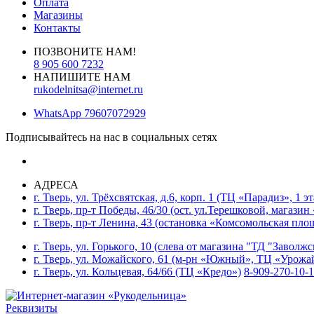
Оплата
Магазины
Контакты
ПОЗВОНИТЕ НАМ!
8 905 600 7232
НАПИШИТЕ НАМ
rukodelnitsa@internet.ru
WhatsApp
79607072929
Подписывайтесь на нас в социальных сетях
АДРЕСА
г. Тверь, ул. Трёхсвятская, д.6, корп. 1 (ТЦ «Парадиз», 1 э
г. Тверь, пр-т Победы, 46/30 (ост. ул.Терешковой, магазин
г. Тверь, пр-т Ленина, 43 (остановка «Комсомольская пло
г. Тверь, ул. Горького, 10 (слева от магазина "ТД "Заволж
г. Тверь, ул. Можайского, 61 (м-рн «Южный», ТЦ «Урожа
г. Тверь, ул. Кольцевая, 64/66 (ТЦ «Кредо»)
8-909-270-10-
Реквизиты