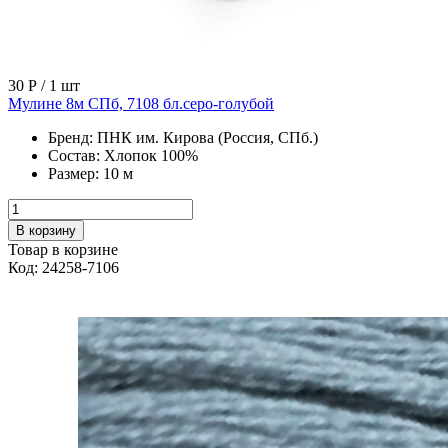
30 Р
/ 1 шт
Мулине 8м СПб, 7108 бл.серо-голубой
Бренд:
ПНК им. Кирова (Россия, СПб.)
Состав:
Хлопок 100%
Размер:
10 м
В корзину
Товар в корзине
Код: 24258-7106