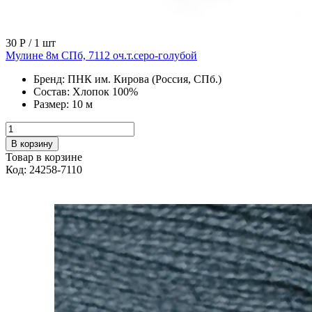
30 Р
/ 1 шт
Мулине 8м СПб, 7112 оч.т.серо-голубой
Бренд:
ПНК им. Кирова (Россия, СПб.)
Состав:
Хлопок 100%
Размер:
10 м
В корзину
Товар в корзине
Код: 24258-7110