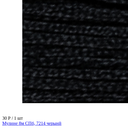
30 Р
/ 1 шт
Мулине 8м СПб, 7214 черынй