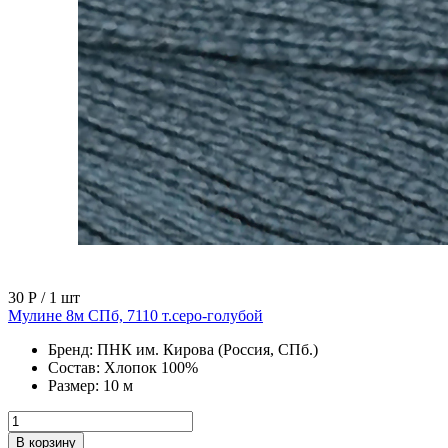
30 Р
/ 1 шт
Мулине 8м СПб, 7110 т.серо-голубой
Бренд:
ПНК им. Кирова (Россия, СПб.)
Состав:
Хлопок 100%
Размер:
10 м
В корзину