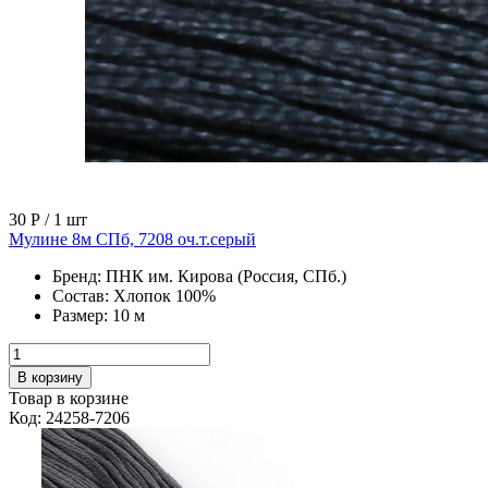
30 Р
/ 1 шт
Мулине 8м СПб, 7208 оч.т.серый
Бренд:
ПНК им. Кирова (Россия, СПб.)
Состав:
Хлопок 100%
Размер:
10 м
В корзину
Товар в корзине
Код: 24258-7206