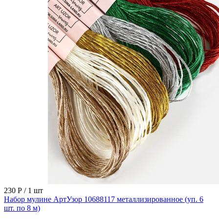
230 Р
/ 1 шт
Набор мулине АртУзор 10688117 металлизированное (уп. 6
шт. по 8 м)