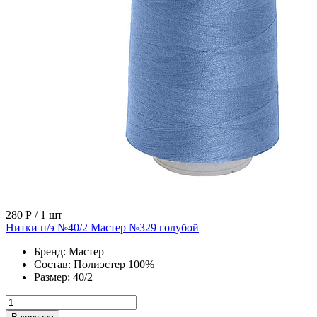
280 Р
/ 1 шт
Нитки п/э №40/2 Мастер №329 голубой
Бренд:
Мастер
Состав:
Полиэстер 100%
Размер:
40/2