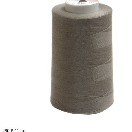
280 Р
/ 1 шт