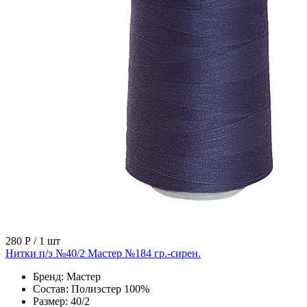
280 Р
/ 1 шт
Нитки п/э №40/2 Мастер №184 гр.-сирен.
Бренд:
Мастер
Состав:
Полиэстер 100%
Размер:
40/2