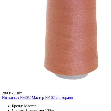
280 Р
/ 1 шт
Нитки п/э №40/2 Мастер №102 св. коралл
Бренд:
Мастер
Состав:
Полиэстер 100%