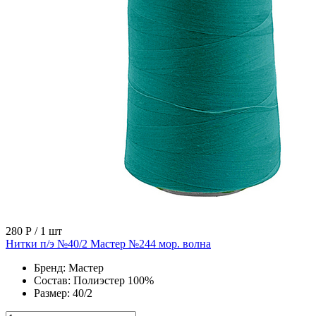
280 Р
/ 1 шт
Нитки п/э №40/2 Мастер №244 мор. волна
Бренд:
Мастер
Состав:
Полиэстер 100%
Размер:
40/2