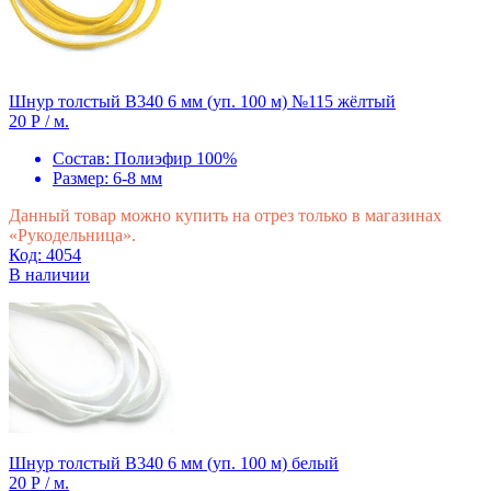
Шнур толстый В340 6 мм (уп. 100 м) №115 жёлтый
20 Р
/ м.
Состав:
Полиэфир 100%
Размер:
6-8 мм
Данный товар можно купить на отрез только в магазинах
«Рукодельница».
Код: 4054
В наличии
Шнур толстый В340 6 мм (уп. 100 м) белый
20 Р
/ м.