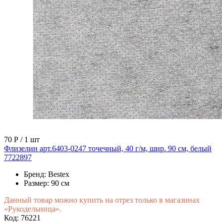
70 Р
/ 1 шт
Флизелин арт.6403-0247 точечный, 40 г/м, шир. 90 см, белый
7722897
Бренд:
Bestex
Размер:
90 см
Данный товар можно купить на отрез только в магазинах
«Рукодельница».
Код: 76221