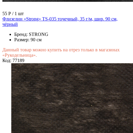
55 Р
/ 1 шт
Флизелин «Strong» TS-035 точечный, 35 г/м, шир. 90 см,
чёрный
Бренд:
STRONG
Размер:
90 см
Данный товар можно купить на отрез только в магазинах
«Рукодельница».
Код: 77189