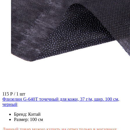
115 Р
/ 1 шт
Флизелин G-640T точечный для кожи, 37 г/м, шир. 100 см,
черный
Бренд:
Китай
Размер:
100 см
Данный товар можно купить на отрез только в магазинах