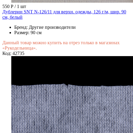
550 Р
/ 1 шт
Дублерин SNT N-126/11 для верхн. одежды, 126 г/м, шир. 90
см, белый
Бренд:
Другие производители
Размер:
90 см
Данный товар можно купить на отрез только в магазинах
«Рукодельница».
Код: 42735