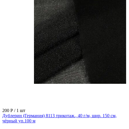
200 Р
/ 1 шт
Дублерин (Германия) 8113 трикотаж., 40 г/м, шир. 150 см,
чёрный уп.100 м