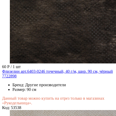
60 Р
/ 1 шт
Флизелин арт.6403-0246 точечный, 40 г/м, шир. 90 см, чёрный
7722898
Бренд:
Другие производители
Размер:
90 см
Данный товар можно купить на отрез только в магазинах
«Рукодельница».
Код: 53538