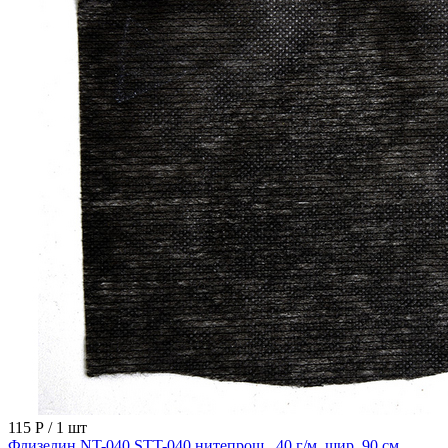
115 Р
/ 1 шт
Флизелин NT-040 STT-040 нитепрош., 40 г/м, шир. 90 см,