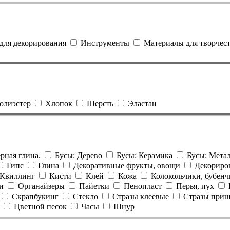
 для декорирования
Инструменты
Материалы для творчес
олиэстер
Хлопок
Шерсть
Эластан
рная глина.
Бусы: Дерево
Бусы: Керамика
Бусы: Метал
Гипс
Глина
Декоративные фрукты, овощи
Декориро
Квиллинг
Кисти
Клей
Кожа
Колокольчики, бубен
и
Органайзеры
Пайетки
Пенопласт
Перья, пух
Скрапбукинг
Стекло
Стразы клеевые
Стразы при
Цветной песок
Часы
Шнур