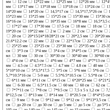
мм
12 см
12*22 мм
12*25 мм
12*26 мм
12*4
мм
13*17 мм
13*18 мм
13*18 см
13*24 см
1
14*20 мм
14*20 см
14,5*17 см
14,5*17,5*26 см
15*23 мм
15*25 мм
15*25 см
15*30 мм
15*30 с
16*16 см
16*20 мм
16*35 мм
16*8 мм
16,5*3,5 
17*27 мм
17*30 мм
17.5 см
18 мм
18 см
19*20 см
19*22 мм
2 м
2 мм
2 см
2*3 см
20 см
20*15/24*18/28*21 см
20*2,5 мм
20*20 м
21.6*12.2 см
22 мм
22 см
22*17см
22*22 см
25*25 мм
25*25 см
25*30 мм
25*35 мм
25-3
см
3*3 см
3*4 мм
3*4 см
3*4*5 см
3*5 см
мл
30 мм
30 см
30*30 см
30*40 мм
30*60 см
4*4 см
4*4,5 см
4*6 мм
4*7 мм
4*7*13 см
мм
4.5 см
4.5*7.5 см
4.7 мм
4.8 см
40 мм
5*10*10 см
5*3,5*17,5
5*5 см
5*6 мм
5*6 см
5,7*10.5*16 см
5-9 мм
5.5*6.5*10.5 см
5.5*8 см
6*11 мм
6*11 см
6*15 см
6*20*25 мм
6*21*
мм
6-30 мм
6.5*11.5 см
60 мм
60 см
62 см
7*7*11 см
7*8 см
7*9.5 см
7,5 х 5 х 1,2 см
7,
8*12,5 см
8*13 мм
8*14 мм
8*20.5 см
8*4*15 см
см
9 мм
9 см
9*12 мм
9*12 см
9*13*3,5 см
см
до 20 см
до 30 см
до 5 мм
до 5 см
до 5*5
105 см
до 140 см
до 145 см
до 15 грамм
до 15 м