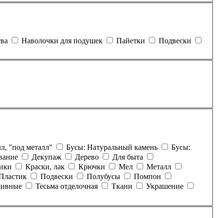
тва
Наволочки для подушек
Пайетки
Подвески
л, "под металл"
Бусы: Натуральный камень
Бусы:
вание
Декупаж
Дерево
Для быта
чики
Краски, лак
Крючки
Мел
Металл
Пластик
Подвески
Полубусы
Помпон
шивные
Тесьма отделочная
Ткани
Украшение