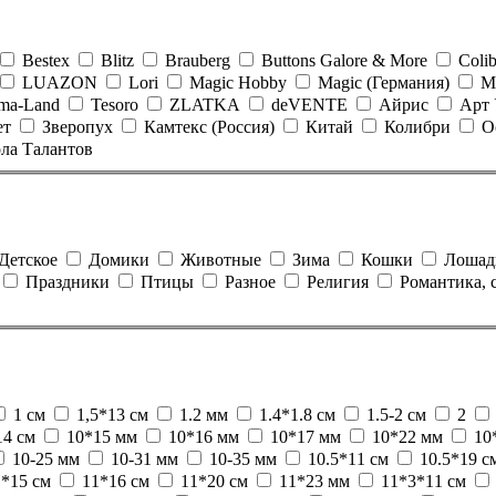
Bestex
Blitz
Brauberg
Buttons Galore & More
Coli
LUAZON
Lori
Magic Hobby
Magic (Германия)
M
ma-Land
Tesoro
ZLATKA
deVENTE
Айрис
Арт 
ет
Зверопух
Камтекс (Россия)
Китай
Колибри
О
ла Талантов
Детское
Домики
Животные
Зима
Кошки
Лошад
Праздники
Птицы
Разное
Религия
Романтика, 
1 см
1,5*13 см
1.2 мм
1.4*1.8 см
1.5-2 см
2
14 см
10*15 мм
10*16 мм
10*17 мм
10*22 мм
10
10-25 мм
10-31 мм
10-35 мм
10.5*11 см
10.5*19 с
1*15 см
11*16 см
11*20 см
11*23 мм
11*3*11 см