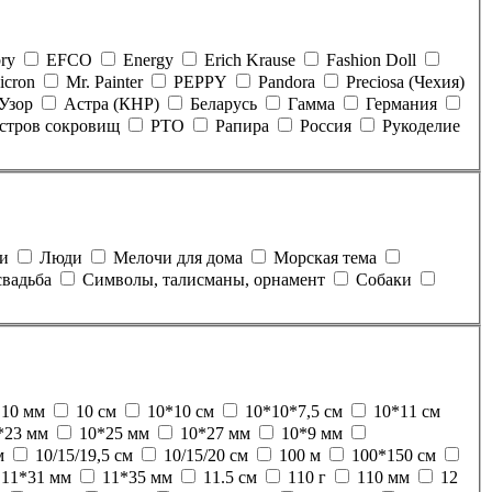
bry
EFCO
Energy
Erich Krause
Fashion Doll
icron
Mr. Painter
PEPPY
Pandora
Preciosa (Чехия)
Узор
Астра (КНР)
Беларусь
Гамма
Германия
стров сокровищ
РТО
Рапира
Россия
Рукоделие
и
Люди
Мелочи для дома
Морская тема
свадьба
Символы, талисманы, орнамент
Собаки
10 мм
10 см
10*10 см
10*10*7,5 см
10*11 см
*23 мм
10*25 мм
10*27 мм
10*9 мм
м
10/15/19,5 см
10/15/20 см
100 м
100*150 см
11*31 мм
11*35 мм
11.5 см
110 г
110 мм
12