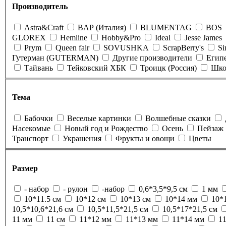
Производитель
Astra&Craft
BAP (Италия)
BLUMENTAG
BOS
GLOREX
Hemline
Hobby&Pro
Ideal
Jesse James
Prym
Queen fair
SOVUSHKA
ScrapBerry's
Si
Гутерман (GUTERMAN)
Другие производители
Егип
Тайвань
Тейковский ХБК
Троицк (Россия)
Шко
Тема
Бабочки
Веселые картинки
Волшебные сказки
Насекомые
Новый год и Рождество
Осень
Пейзаж
Транспорт
Украшения
Фрукты и овощи
Цветы
Размер
- набор
- рулон
-набор
0,6*3,5*9,5 см
1 мм
10*11.5 см
10*12 см
10*13 см
10*14 мм
10*
10,5*10,6*21,6 см
10,5*11,5*21,5 см
10,5*17*21,5 см
11 мм
11 см
11*12 мм
11*13 мм
11*14 мм
1