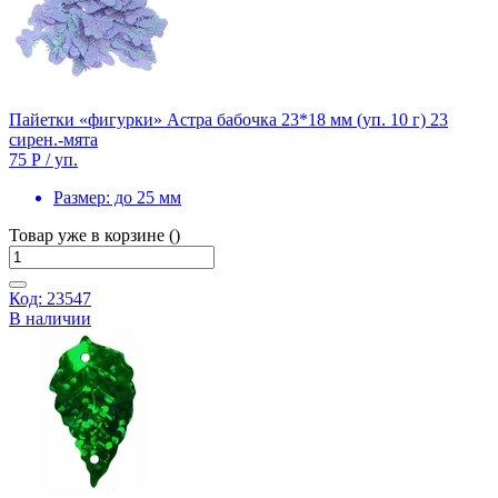
Пайетки «фигурки» Астра бабочка 23*18 мм (уп. 10 г) 23
сирен.-мята
75 Р
/ уп.
Размер:
до 25 мм
Товар уже в корзине ()
Код: 23547
В наличии