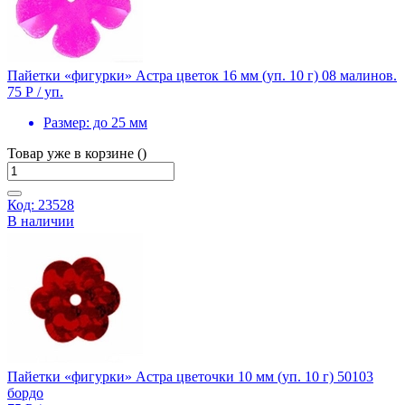
Пайетки «фигурки» Астра цветок 16 мм (уп. 10 г) 08 малинов.
75 Р
/ уп.
Размер:
до 25 мм
Товар уже в корзине ()
Код: 23528
В наличии
Пайетки «фигурки» Астра цветочки 10 мм (уп. 10 г) 50103
бордо