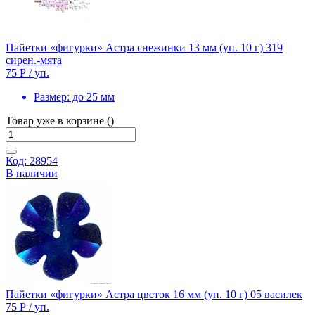
Пайетки «фигурки» Астра снежинки 13 мм (уп. 10 г) 319
сирен.-мята
75 Р
/ уп.
Размер:
до 25 мм
Товар уже в корзине ()
Код: 28954
В наличии
Пайетки «фигурки» Астра цветок 16 мм (уп. 10 г) 05 василек
75 Р
/ уп.