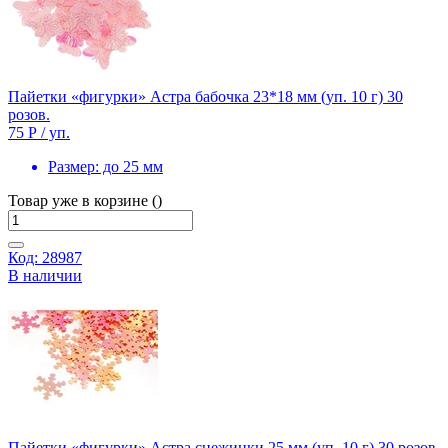
Пайетки «фигурки» Астра бабочка 23*18 мм (уп. 10 г) 30
розов.
75 Р
/ уп.
Размер:
до 25 мм
Товар уже в корзине ()
Код: 28987
В наличии
Пайетки «фигурки» Астра снежинки 25 мм (уп. 10 г) 30 розов.