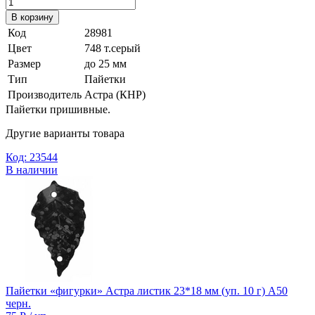
В корзину
Код
28981
Цвет
748 т.серый
Размер
до 25 мм
Тип
Пайетки
Производитель
Астра (КНР)
Пайетки пришивные.
Другие варианты товара
Код: 23544
В наличии
Пайетки «фигурки» Астра листик 23*18 мм (уп. 10 г) А50
черн.