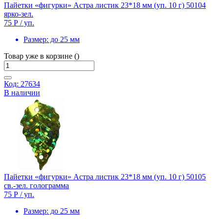
Пайетки «фигурки» Астра листик 23*18 мм (уп. 10 г) 50104
ярко-зел.
75 Р
/ уп.
Размер:
до 25 мм
Товар уже в корзине ()
Код: 27634
В наличии
Пайетки «фигурки» Астра листик 23*18 мм (уп. 10 г) 50105
св.-зел. голограмма
75 Р
/ уп.
Размер:
до 25 мм