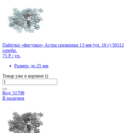
Пайетки «фигурки» Астра снежинки 13 мм (уп. 10 г) 50112
серебр.
75 Р
/ уп.
Размер:
до 25 мм
Товар уже в корзине ()
Код: 51708
В наличии