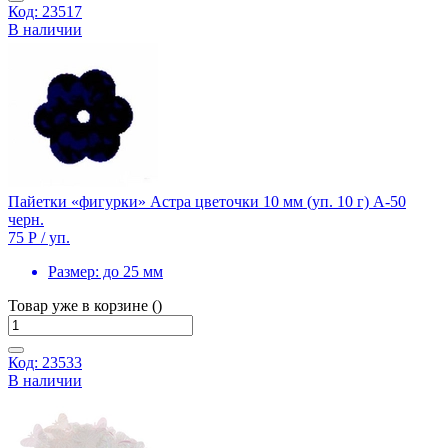
Код: 23517
В наличии
Пайетки «фигурки» Астра цветочки 10 мм (уп. 10 г) А-50
черн.
75 Р
/ уп.
Размер:
до 25 мм
Товар уже в корзине ()
Код: 23533
В наличии