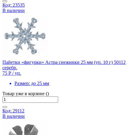
Код: 23535
В наличии
Пайетки «фигурки» Астра снежинки 25 мм (уп. 10 г) 50112
серебр.
75 Р
/ уп.
Размер:
до 25 мм
Товар уже в корзине ()
Код: 29112
В наличии