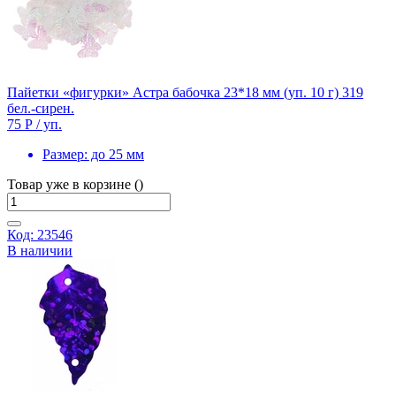
Пайетки «фигурки» Астра бабочка 23*18 мм (уп. 10 г) 319
бел.-сирен.
75 Р
/ уп.
Размер:
до 25 мм
Товар уже в корзине ()
Код: 23546
В наличии