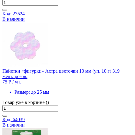
Код: 23524
В наличии
Пайетки «фигурки» Астра цветочки 10 мм (уп. 10 г) 319
желт.-розов.
75 Р
/ уп.
Размер:
до 25 мм
Товар уже в корзине ()
Код: 64039
В наличии