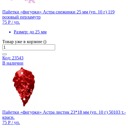
Пайетки «фигурки» Астра снежинки 25 мм (уп. 10 г) 119
розовый перламутр
75 Р
/ уп.
Размер:
до 25 мм
Товар уже в корзине ()
Код: 23543
В наличии
Пайетки «фигурки» Астра листик 23*18 мм (уп. 10 г) 50103 т.-
красн.
75 Р
/ уп.