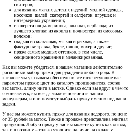
свитеров;
для вязания мягких детских изделий, модной одежды,
носочков, шалей, скатертей и салфеток, игрушек и
интерьерных украшений;
из шерсти овцы-мериноса, альпаки, верблюда; из
лучшего хлопка; из акрила и полиэстера; из смесовых
волокон;
гладкая и скользящая, мягкая и рыхлая, а также
фактурная: травка, букле, плюш, мохер и другие;
пряжа самых модных оттенков, в том числе,
секционного крашения и меланжированная.
Как вы можете убедиться, в нашем магазине действительно
роскошный выбор пряжи для рукоделия любого рода. В
каталоге мы указываем обязательно все интересующие вас
параметры пряжи: цвет по каталогу производителя, состав,
вес мотка, длину нити в мотке. Однако если вы вдруг в чём-то
сомневаетесь, вы всегда можете позвонить нашим
менеджерам, и они помогут выбрать пряжу именно под ваши
задачи.
У нас вы можете купить пряжу для вязания недорого, по цене
от 35 рублей за моток. Также в продаже представлена элитная
продукция. Любую пряжу у нас вы можете купить как оптом,
так и в розницу – только уточните наличие на складе у