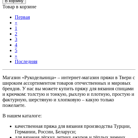
В корзину
Товар в корзине
Первая
«
1
2
3
4
5
»
Последняя
Магазин «Рукодельница» – интернет-магазин пряжи в Твери с
широким ассортиментом товаров отечественных и мировых
брендов. У нас вы можете купить пряжу для вязания спицами
и крючком: толстую и тонкую, рыхлую и плотную, простую и
фактурную, шерстяную и хлопковую – какую только
пожелаете.
В нашем каталоге:
качественная пряжа для вязания производства Турции,
Германии, России, Беларуси;
для вязания лёгких летних ажуров и тёплых зимних