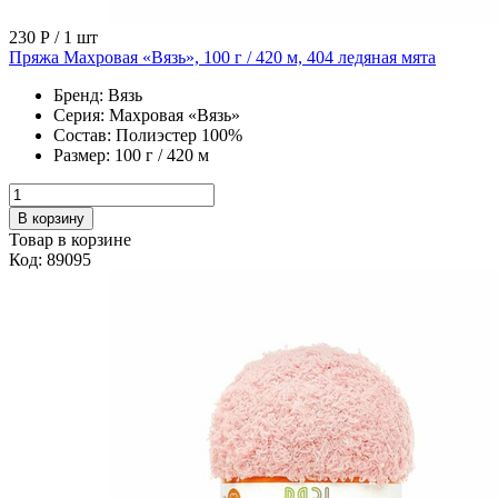
230 Р
/ 1 шт
Пряжа Махровая «Вязь», 100 г / 420 м, 404 ледяная мята
Бренд:
Вязь
Серия:
Махровая «Вязь»
Состав:
Полиэстер 100%
Размер:
100 г / 420 м
В корзину
Товар в корзине
Код: 89095