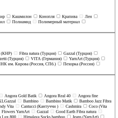
ир
Кашмилон
Конопля
Крапива
Лен
рил
Полиамид
Полимерный материал
 (КНР)
Fibra natura (Турция)
Gazzal (Турция)
zetti (Турция)
VITA (Германия)
YarnArt (Турция)
НК им. Кирова (Россия, СПб.)
Пехорка (Россия)
Angora Gold Batik
Angora Real 40
Angora fine
XLGazzal
Bambino
Bambino Matik
Bamboo Jazz Fibra
ndy Vita
Cantucci (Кантуччи )
Cashmira
Coco (Vita
Flowers YarnArt
Gazzal
Good Earth Fibra natura
a Lux 800
Himalaya Socks bamboo
Jeans (YarnArt)