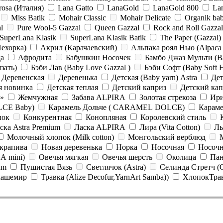
Crosa (Италия)
Lana Gatto
LanaGold
LanaGold 800
La
Miss Batik
Mohair Classic
Mohair Delicate
Organik bab
l
Pure Wool-5 Gazzal
Queen Gazzal
Rock and Roll Gazzal
SuperLana Klasik
SuperLana Klasik Batik
The Paper (Gazzal)
ехорка)
Акрил (Карачаевский)
Альпака роял Нью (Alpaca
а
Афродита
Бабушкин Носочек
Бамбо Джаз Мульти (Ba
зать)
Бэби Лав (Baby Love Gazzal )
Бэби Софт (Baby Soft H
Деревенская
Деревенька
Детская (Baby yarn) Astra
Де
я новинка
Детская теплая
Детский каприз
Детский ка
ь»
Жемчужная
Забава ALPIRA
Золотая стрекоза
Ир
el DOLCE Baby)
Карамель Дольче ( CARAMEL DOLCE)
Караме
лок
Конкурентная
Конопляная
Королевский стиль
Ласка Astra Premium
Ласка ALPIRA
Лира (Vita Cotton)
Ль
Молочный хлопок (Milk cotton)
Монгольский верблюд
крапива
Новая деревенька
Норка
Носочная
A mini)
Овечья мягкая
Овечья шерсть
Околица
Пан
um
Пушистая Вязь
Светлячок (Astra)
Селинда Стретч (Ce
кашемир
Травка (Alize Decofur,YarnArt Samba))
ХлопокТра