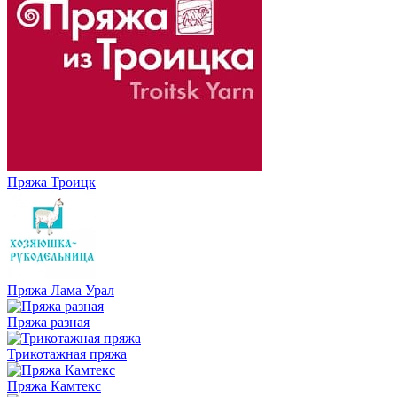
Пряжа Троицк
Пряжа Лама Урал
Пряжа разная
Трикотажная пряжа
Пряжа Камтекс