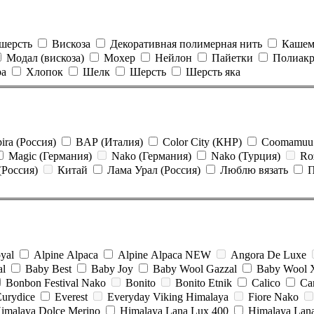
шерсть
Вискоза
Декоративная полимерная нить
Кашем
Модал (вискоза)
Мохер
Нейлон
Пайетки
Полиак
а
Хлопок
Шелк
Шерсть
Шерсть яка
ira (Россия)
BAP (Италия)
Color City (КНР)
Coomamuu
Magic (Германия)
Nako (Германия)
Nako (Турция)
Ro
(Россия)
Китай
Лама Урал (Россия)
Люблю вязать
П
yal
Alpine Alpaca
Alpine Alpaca NEW
Angora De Luxe
al
Baby Best
Baby Joy
Baby Wool Gazzal
Baby Wool 
Bonbon Festival Nako
Bonito
Bonito Etnik
Calico
Ca
Eurydice
Everest
Everyday Viking Himalaya
Fiore Nako
imalaya Dolce Merino
Himalaya Lana Lux 400
Himalaya Lan