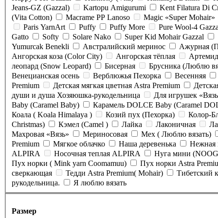
Jeans-GZ (Gazzal)
Kartopu Amigurumi
Kent Filatura Di 
(Vita Cotton)
Macrame PP Lanoso
Magic «Super Mohair»
Paris YarnArt
Puffy
Puffy More
Pure Wool-4 Gazza
Gatto
Softy
Solare Nako
Super Kid Mohair Gazzal
Yumurcak Benekli
Австралийский меринос
Ажурная (П
Ангорская коза (Color City)
Ангорская тёплая
Артемид
леопард (Snow Leopard)
Бисерная
Брусника (Люблю вя
Венецианская осень
Верблюжья Пехорка
Весенняя
Premium
Детская мягкая цветная Astra Premium
Детска
души и душа Хозяюшка-рукодельница
Для игрушек «Вяз
Baby (Caramel Baby)
Карамель DOLCE Baby (Caram
Коала ( Koala Himalaya )
Козий пух (Пехорка)
Колор-Б
Christmas)
Кэмел (Camel )
Лайка
Лаконичная
Махровая «Вязь»
Мериносовая
Мех ( Люблю вязать)
Premium
Мягкое облачко
Наша деревенька
Нежная 
ALPIRA
Носочная теплая ALPIRA
Нуга мини (NOOG
Пух норки ( Mink yarn Coomamuu)
Пух норки Astra Premi
сверкающая
Тедди Astra Premium( Mohair)
Тибетский 
рукодельница.
Я люблю вязать
Размер