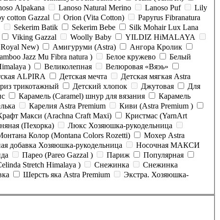
noso Alpakana
Lanoso Natural Merino
Lanoso Puf
Lily
y cotton Gazzal
Orion (Vita Cotton)
Papyrus Fibranatura
Sekerim Batik
Sekerim Bebe
Silk Mohair Lux Lana
Viking Gazzal
Woolly Baby
YILDIZ HiMALAYA
 Royal New)
Амигуруми (Astra)
Ангора Кролик
mboo Jazz Mu Fibra natura )
Белое кружево
Белый
imalaya )
Великолепная
Велюровая «Вяэь»
тская ALPIRA
Детская мечта
Детская мягкая Astra
приз трикотажный
Детский хлопок
Джутовая
Для
ис
Карамель (Caramel) шнур для вязания
Карамель
лька
Карелия Astra Premium
Киви (Astra Premium )
Крафт Макси (Arachna Craft Maxi)
Кристмас (YarnArt
няная (Пехорка)
Люкс Хозяюшка-рукодельница
Монтана Колор (Montana Colors Rozetti)
Мохер Astra
Носочная добавка Хозяюшка-рукодельница
Носочная МАКСИ
да
Парео (Pareo Gazzal )
Париж
Популярная
linda Stretch Himalaya )
Снежинка
Снежинка
вка
Шерсть яка Astra Premium
Экстра. Хозяюшка-