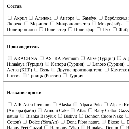
Состав
Акрил
Альпака
Ангора
Бамбук
Верблюжья 
Люрекс
Меринос
Микрополиэстер
Микрофибра
Полипропилен
Полиэстер
Полиэфир
Пух
Фибр
Производитель
ARACHNA
ASTRA Premium
Alize (Турция)
Alp
Himalaya (Турция)
Kartopu (Турция)
Lanoso (Турция)
Астра (КНР)
Вязь
Другие производители
Камтекс 
Россия
Троицк (Россия)
Турция
Название пряжи
AIR Astra Premium
Alaska
Alpaca Polo
Alpaca Ro
(Ангора файн)
Armoni Cake
Atlas
Baby Cotton Gazz
natura
Bianka Babylux
Biskvit
Bonbon Cuore Nako
Cotton)
Dolce (YarnArt)
Dona Fibra natura
Ekose
Happy Feet Gazzal
Harmony (Vita)
Himalaya Denim
H