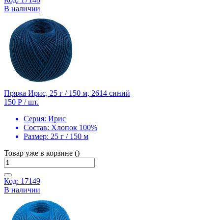
В наличии
Пряжа Ирис, 25 г / 150 м, 2614 синий
150 Р
/ шт.
Серия:
Ирис
Состав:
Хлопок 100%
Размер:
25 г / 150 м
Товар уже в корзине ()
Код: 17149
В наличии