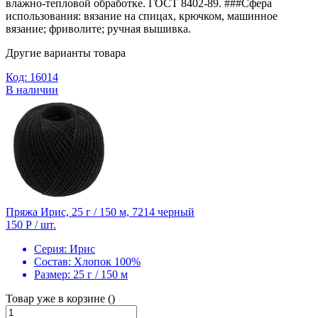
влажно-тепловой обработке. ГОСТ 8402-89. ###Сфера
использования: вязание на спицах, крючком, машинное
вязание; фриволите; ручная вышивка.
Другие варианты товара
Код: 16014
В наличии
Пряжа Ирис, 25 г / 150 м, 7214 черный
150 Р
/ шт.
Серия:
Ирис
Состав:
Хлопок 100%
Размер:
25 г / 150 м
Товар уже в корзине ()