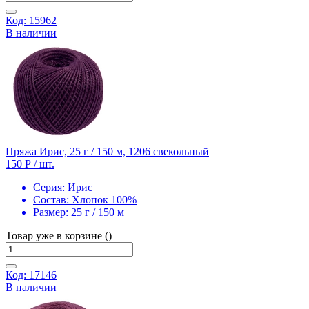
Код: 15962
В наличии
Пряжа Ирис, 25 г / 150 м, 1206 свекольный
150 Р
/ шт.
Серия:
Ирис
Состав:
Хлопок 100%
Размер:
25 г / 150 м
Товар уже в корзине ()
Код: 17146
В наличии