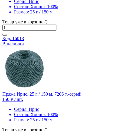
Серия:
Ирис
Состав:
Хлопок 100%
Размер:
25 г / 150 м
Товар уже в корзине ()
Код: 16013
В наличии
Пряжа Ирис, 25 г / 150 м, 7206 т.-серый
150 Р
/ шт.
Серия:
Ирис
Состав:
Хлопок 100%
Размер:
25 г / 150 м
Товар уже в корзине ()