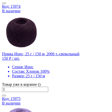
Код: 15974
В наличии
Пряжа Ирис, 25 г / 150 м, 2006 т.-свекольный
150 Р
/ шт.
Серия:
Ирис
Состав:
Хлопок 100%
Размер:
25 г / 150 м
Товар уже в корзине ()
Код: 15975
В наличии