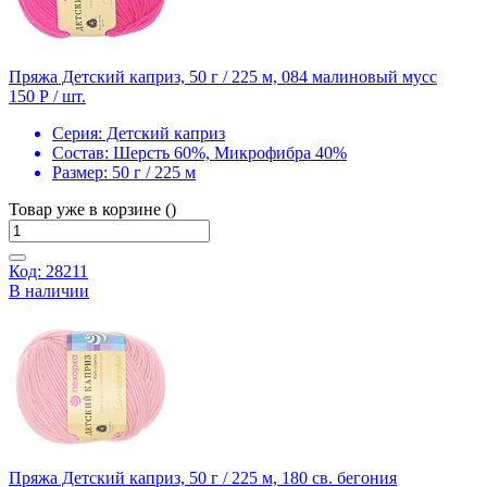
Пряжа Детский каприз, 50 г / 225 м, 084 малиновый мусс
150 Р
/ шт.
Серия:
Детский каприз
Состав:
Шерсть 60%, Микрофибра 40%
Размер:
50 г / 225 м
Товар уже в корзине ()
Код: 28211
В наличии
Пряжа Детский каприз, 50 г / 225 м, 180 св. бегония