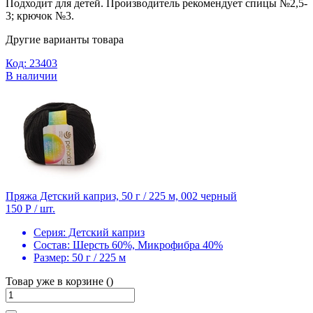
Подходит для детей. Производитель рекомендует спицы №2,5-
3; крючок №3.
Другие варианты товара
Код: 23403
В наличии
Пряжа Детский каприз, 50 г / 225 м, 002 черный
150 Р
/ шт.
Серия:
Детский каприз
Состав:
Шерсть 60%, Микрофибра 40%
Размер:
50 г / 225 м
Товар уже в корзине ()