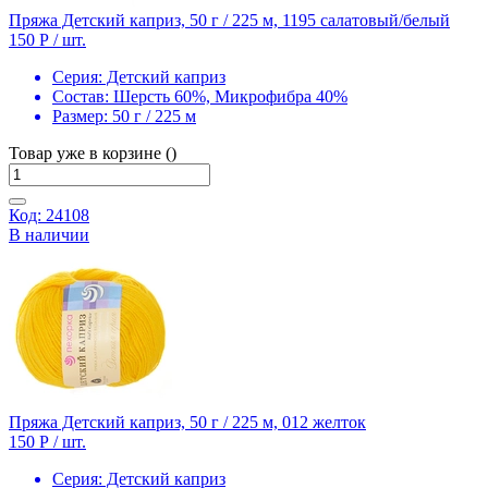
Пряжа Детский каприз, 50 г / 225 м, 1195 салатовый/белый
150 Р
/ шт.
Серия:
Детский каприз
Состав:
Шерсть 60%, Микрофибра 40%
Размер:
50 г / 225 м
Товар уже в корзине ()
Код: 24108
В наличии
Пряжа Детский каприз, 50 г / 225 м, 012 желток
150 Р
/ шт.
Серия:
Детский каприз