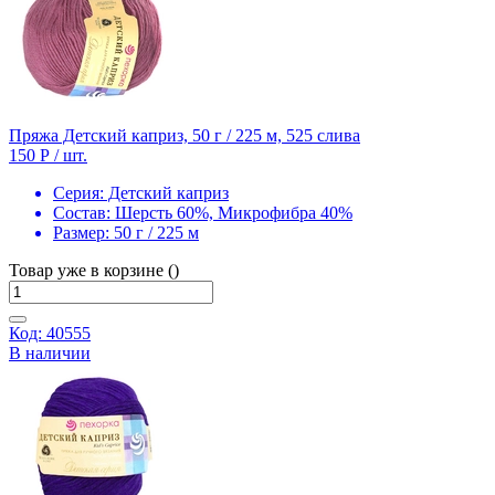
Пряжа Детский каприз, 50 г / 225 м, 525 слива
150 Р
/ шт.
Серия:
Детский каприз
Состав:
Шерсть 60%, Микрофибра 40%
Размер:
50 г / 225 м
Товар уже в корзине ()
Код: 40555
В наличии