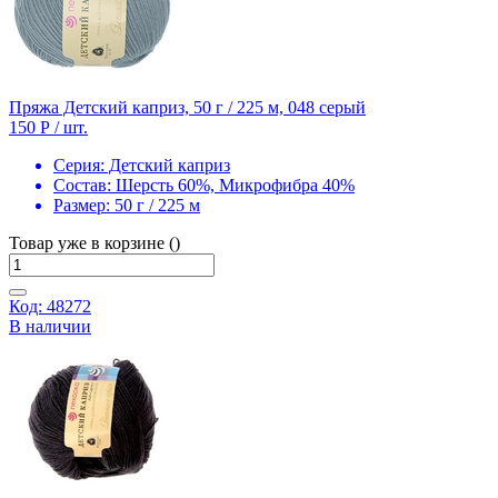
Пряжа Детский каприз, 50 г / 225 м, 048 серый
150 Р
/ шт.
Серия:
Детский каприз
Состав:
Шерсть 60%, Микрофибра 40%
Размер:
50 г / 225 м
Товар уже в корзине ()
Код: 48272
В наличии