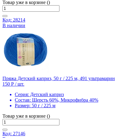
Товар уже в корзине ()
Код: 28214
В наличии
Пряжа Детский каприз, 50 г / 225 м, 491 ультрамарин
150 Р
/ шт.
Серия:
Детский каприз
Состав:
Шерсть 60%, Микрофибра 40%
Размер:
50 г / 225 м
Товар уже в корзине ()
Код: 27146