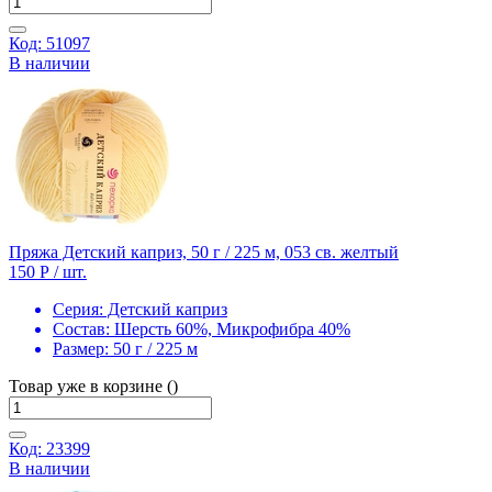
Код: 51097
В наличии
Пряжа Детский каприз, 50 г / 225 м, 053 св. желтый
150 Р
/ шт.
Серия:
Детский каприз
Состав:
Шерсть 60%, Микрофибра 40%
Размер:
50 г / 225 м
Товар уже в корзине ()
Код: 23399
В наличии