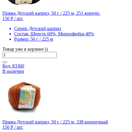
Пряжа Детский каприз, 50 г / 225 м, 251 коричн.
150 Р
/ шт.
Серия:
Детский каприз
Состав:
Шерсть 60%, Микрофибра 40%
Размер:
50 г / 225 м
Товар уже в корзине ()
Код: 83360
В наличии
Пряжа Детский каприз, 50 г / 225 м, 338 кирпичный
150 Р
/ шт.