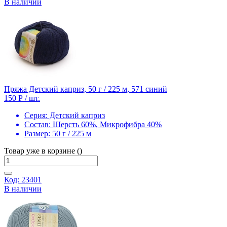
В наличии
Пряжа Детский каприз, 50 г / 225 м, 571 синий
150 Р
/ шт.
Серия:
Детский каприз
Состав:
Шерсть 60%, Микрофибра 40%
Размер:
50 г / 225 м
Товар уже в корзине ()
Код: 23401
В наличии