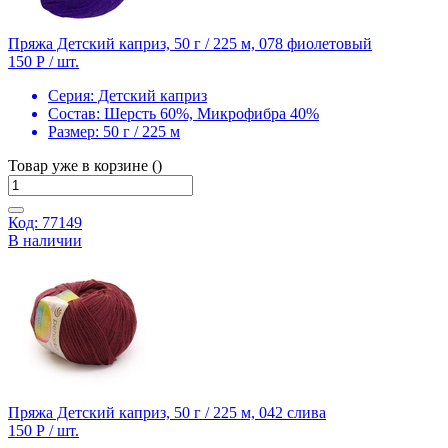
Пряжа Детский каприз, 50 г / 225 м, 078 фиолетовый
150 Р
/ шт.
Серия:
Детский каприз
Состав:
Шерсть 60%, Микрофибра 40%
Размер:
50 г / 225 м
Товар уже в корзине ()
Код: 77149
В наличии
Пряжа Детский каприз, 50 г / 225 м, 042 слива
150 Р
/ шт.