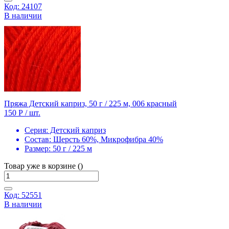
Код: 24107
В наличии
Пряжа Детский каприз, 50 г / 225 м, 006 красный
150 Р
/ шт.
Серия:
Детский каприз
Состав:
Шерсть 60%, Микрофибра 40%
Размер:
50 г / 225 м
Товар уже в корзине ()
Код: 52551
В наличии