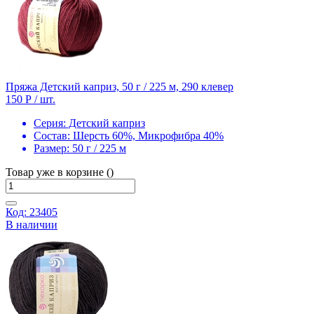
Пряжа Детский каприз, 50 г / 225 м, 290 клевер
150 Р
/ шт.
Серия:
Детский каприз
Состав:
Шерсть 60%, Микрофибра 40%
Размер:
50 г / 225 м
Товар уже в корзине ()
Код: 23405
В наличии