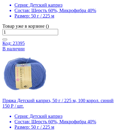
Серия:
Детский каприз
Состав:
Шерсть 60%, Микрофибра 40%
Размер:
50 г / 225 м
Товар уже в корзине ()
Код: 23395
В наличии
Пряжа Детский каприз, 50 г / 225 м, 100 корол. синий
150 Р
/ шт.
Серия:
Детский каприз
Состав:
Шерсть 60%, Микрофибра 40%
Размер:
50 г / 225 м