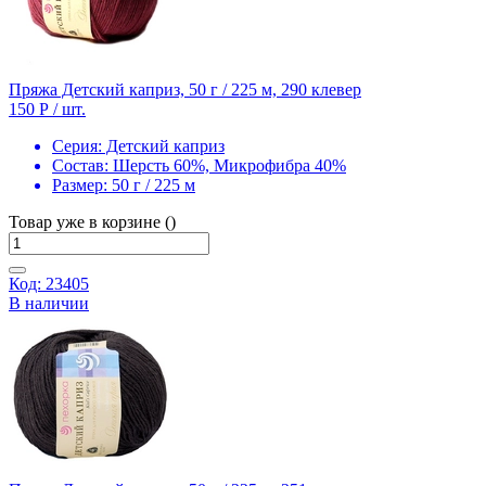
Пряжа Детский каприз, 50 г / 225 м, 290 клевер
150 Р
/ шт.
Серия:
Детский каприз
Состав:
Шерсть 60%, Микрофибра 40%
Размер:
50 г / 225 м
Товар уже в корзине ()
Код: 23405
В наличии