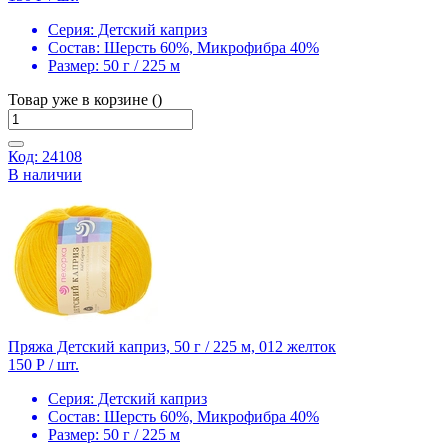
Серия:
Детский каприз
Состав:
Шерсть 60%, Микрофибра 40%
Размер:
50 г / 225 м
Товар уже в корзине ()
Код: 24108
В наличии
Пряжа Детский каприз, 50 г / 225 м, 012 желток
150 Р
/ шт.
Серия:
Детский каприз
Состав:
Шерсть 60%, Микрофибра 40%
Размер:
50 г / 225 м