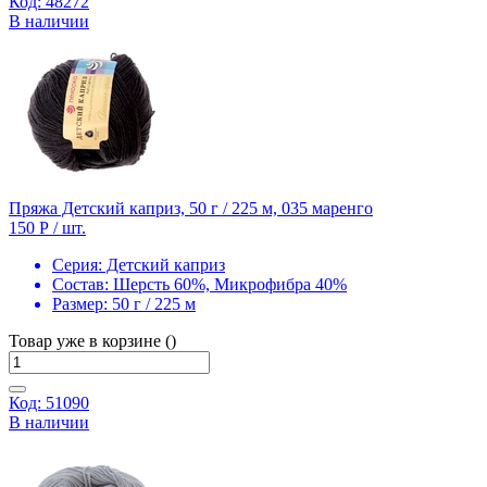
Код: 48272
В наличии
Пряжа Детский каприз, 50 г / 225 м, 035 маренго
150 Р
/ шт.
Серия:
Детский каприз
Состав:
Шерсть 60%, Микрофибра 40%
Размер:
50 г / 225 м
Товар уже в корзине ()
Код: 51090
В наличии