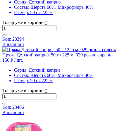
Серия:
Детский каприз
Состав:
Шерсть 60%, Микрофибра 40%
Размер:
50 г / 225 м
Товар уже в корзине ()
Код: 23394
В наличии
Пряжа Детский каприз, 50 г / 225 м, 029 розов. сирень
150 Р
/ шт.
Серия:
Детский каприз
Состав:
Шерсть 60%, Микрофибра 40%
Размер:
50 г / 225 м
Товар уже в корзине ()
Код: 23406
В наличии