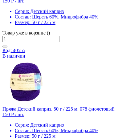
150 Р
/ шт.
Серия:
Детский каприз
Состав:
Шерсть 60%, Микрофибра 40%
Размер:
50 г / 225 м
Товар уже в корзине ()
Код: 40555
В наличии
Пряжа Детский каприз, 50 г / 225 м, 078 фиолетовый
150 Р
/ шт.
Серия:
Детский каприз
Состав:
Шерсть 60%, Микрофибра 40%
Размер:
50 г / 225 м