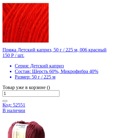
Пряжа Детский каприз, 50 г / 225 м, 006 красный
150 Р
/ шт.
Серия:
Детский каприз
Состав:
Шерсть 60%, Микрофибра 40%
Размер:
50 г / 225 м
Товар уже в корзине ()
Код: 52551
В наличии