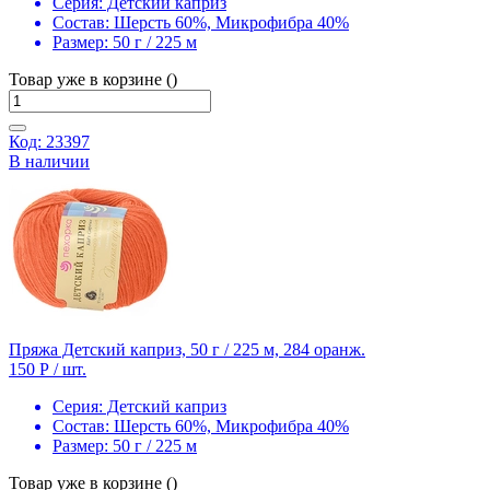
Серия:
Детский каприз
Состав:
Шерсть 60%, Микрофибра 40%
Размер:
50 г / 225 м
Товар уже в корзине ()
Код: 23397
В наличии
Пряжа Детский каприз, 50 г / 225 м, 284 оранж.
150 Р
/ шт.
Серия:
Детский каприз
Состав:
Шерсть 60%, Микрофибра 40%
Размер:
50 г / 225 м
Товар уже в корзине ()