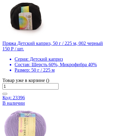
Пряжа Детский каприз, 50 г / 225 м, 002 черный
150 Р
/ шт.
Серия:
Детский каприз
Состав:
Шерсть 60%, Микрофибра 40%
Размер:
50 г / 225 м
Товар уже в корзине ()
Код: 23396
В наличии