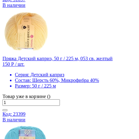
В наличии
Пряжа Детский каприз, 50 г / 225 м, 053 св. желтый
150 Р
/ шт.
Серия:
Детский каприз
Состав:
Шерсть 60%, Микрофибра 40%
Размер:
50 г / 225 м
Товар уже в корзине ()
Код: 23399
В наличии