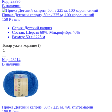
Код: 23395
В наличии
Пряжа Детский каприз, 50 г / 225 м, 100 корол. синий
150 Р
/ шт.
Серия:
Детский каприз
Состав:
Шерсть 60%, Микрофибра 40%
Размер:
50 г / 225 м
Товар уже в корзине ()
Код: 28214
В наличии
Пряжа Детский каприз, 50 г / 225 м, 491 ультрамарин
150 Р
/ шт.