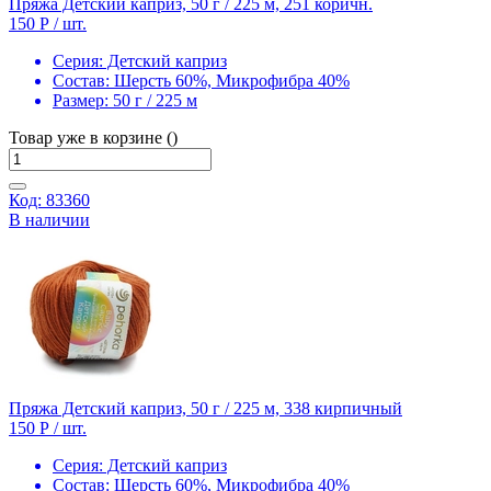
Пряжа Детский каприз, 50 г / 225 м, 251 коричн.
150 Р
/ шт.
Серия:
Детский каприз
Состав:
Шерсть 60%, Микрофибра 40%
Размер:
50 г / 225 м
Товар уже в корзине ()
Код: 83360
В наличии
Пряжа Детский каприз, 50 г / 225 м, 338 кирпичный
150 Р
/ шт.
Серия:
Детский каприз
Состав:
Шерсть 60%, Микрофибра 40%