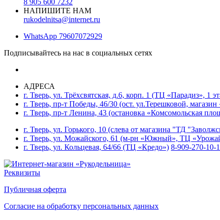
8 905 600 7232
НАПИШИТЕ НАМ
rukodelnitsa@internet.ru
WhatsApp
79607072929
Подписывайтесь на нас в социальных сетях
АДРЕСА
г. Тверь, ул. Трёхсвятская, д.6, корп. 1 (ТЦ «Парадиз», 1 э
г. Тверь, пр-т Победы, 46/30 (ост. ул.Терешковой, магазин
г. Тверь, пр-т Ленина, 43 (остановка «Комсомольская пло
г. Тверь, ул. Горького, 10 (слева от магазина "ТД "Заволж
г. Тверь, ул. Можайского, 61 (м-рн «Южный», ТЦ «Урожа
г. Тверь, ул. Кольцевая, 64/66 (ТЦ «Кредо»)
8-909-270-10-
Реквизиты
Публичная оферта
Согласие на обработку персональных данных