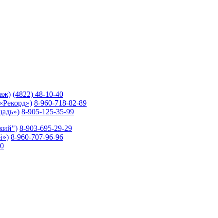
таж)
(4822) 48-10-40
 «Рекорд»)
8-960-718-82-89
щадь»)
8-905-125-35-99
ский")
8-903-695-29-29
й»)
8-960-707-96-96
10